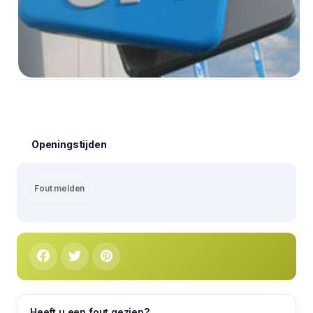
Openingstijden
Fout melden
Heeft u een fout gezien?