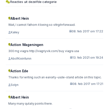
Reacties uit dezelfde categorie
Albert Hein
Wait, I cannot fathom it being so sttrgihrforwaad.
08. feb 2017 om 17:22
Kailey
Action Wageningen
300 mg viagra http://viagriyvik.com/ buy viagra usa
13. feb 2021 om 19:24
AbcfKixinfumn
Action Ede
Thanks for writing such an eanorty-usde-stand article on this topic.
08. feb 2017 om 17:21
Solyn
Albert Hein
Many many qutaliy points there.