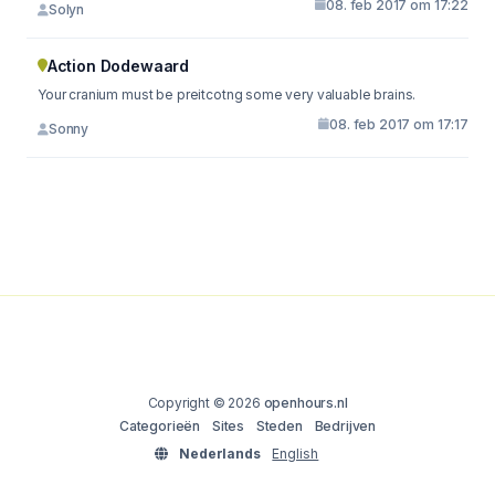
08. feb 2017 om 17:22
Solyn
Action Dodewaard
Your cranium must be preitcotng some very valuable brains.
08. feb 2017 om 17:17
Sonny
Copyright © 2026
openhours.nl
Categorieën
Sites
Steden
Bedrijven
Nederlands
English