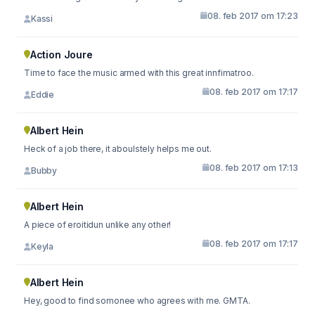
08. feb 2017 om 17:23
Kassi
Action Joure
Time to face the music armed with this great innfimatroo.
08. feb 2017 om 17:17
Eddie
Albert Hein
Heck of a job there, it aboulstely helps me out.
08. feb 2017 om 17:13
Bubby
Albert Hein
A piece of eroitidun unlike any other!
08. feb 2017 om 17:17
Keyla
Albert Hein
Hey, good to find somonee who agrees with me. GMTA.