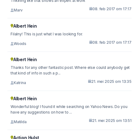
Thkining like that shows an expert at work
08. feb 2017 om 17:17
Marv
Albert Hein
Filalny! This is just what I was looking for.
08. feb 2017 om 17:17
Woods
Albert Hein
Thanks for any other fantastic post. Where else could anybody get
that kind of info in such a p...
21. mei 2025 om 13:35
Katrina
Albert Hein
Wonderful blog! I found it while searching on Yahoo News. Do you
have any suggestions on how to ...
21. mei 2025 om 13:51
Matilda
Action Hulst