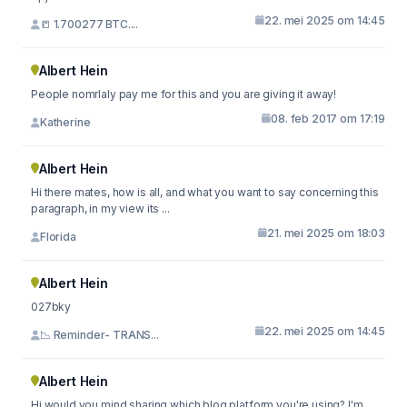
22. mei 2025 om 14:45
📒 1.700277 BTC....
Albert Hein
People nomrlaly pay me for this and you are giving it away!
08. feb 2017 om 17:19
Katherine
Albert Hein
Hi there mates, how is all, and what you want to say concerning this
paragraph, in my view its ...
21. mei 2025 om 18:03
Florida
Albert Hein
027bky
22. mei 2025 om 14:45
📉 Reminder- TRANS...
Albert Hein
Hi would you mind sharing which blog platform you're using? I'm