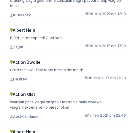
ordering viagra gold online canadian viagra paypal cheap viagra in
the usa
06. feb 2021 om 13:13
Kuikaxozy
Albert Hein
BION I'm imrespsed! Cool post!
08. feb 2017 om 17:19
Zaylin
Action Zwolle
Great thnnkiig! That really breaks the mold!
08. feb 2017 om 17:23
Destrey
Action Olst
wallmart price viagra viagra vs levitra vs cialis reviews
viagra,inexpensive,no prescription
17. feb 2021 om 22:46
AbcfKixinfumn
Albert Hein