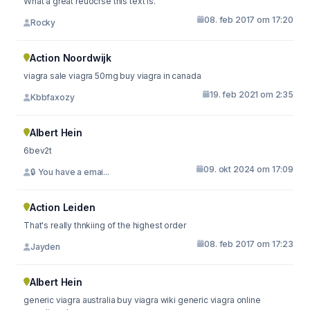
What a great reuocrse this text is.
08. feb 2017 om 17:20
Rocky
Action Noordwijk
viagra sale viagra 50mg buy viagra in canada
19. feb 2021 om 2:35
Kbbfaxozy
Albert Hein
6bev2t
09. okt 2024 om 17:09
🔒 You have a emai...
Action Leiden
That's really thnkiing of the highest order
08. feb 2017 om 17:23
Jayden
Albert Hein
generic viagra australia buy viagra wiki generic viagra online