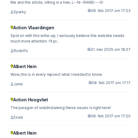
Me and this article, sitting in a tree, L--N--RANEI---G!
08. feb 2017 om 17:23
Sparky
Action Vlaardingen
Spot on with this write-up, I seriously believe this website needs
much more attention. I'll pr...
21. mei 2025 om 18:37
Rodolfo
Albert Hein
Wow, this is in every repsect what I needed to know.
08. feb 2017 om 17:17
Janai
Action Hoogvliet
The paragon of unddnstareing these issues is right here!
08. feb 2017 om 17:20
Essie
Albert Hein