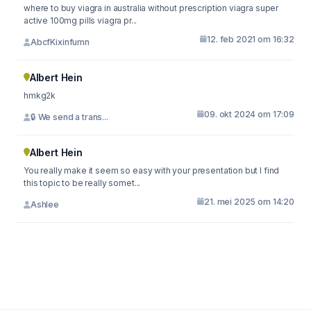
where to buy viagra in australia without prescription viagra super
active 100mg pills viagra pr...
12. feb 2021 om 16:32
AbcfKixinfumn
Albert Hein
hmkg2k
09. okt 2024 om 17:09
🔒 We send a trans...
Albert Hein
You really make it seem so easy with your presentation but I find
this topic to be really somet...
21. mei 2025 om 14:20
Ashlee