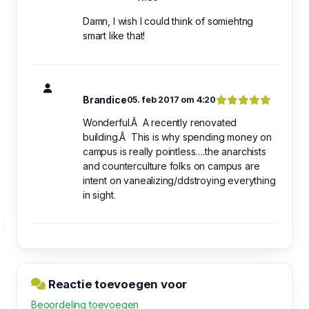
Damn, I wish I could think of somiehtng
smart like that!
Brandice
05. feb 2017 om 4:20
Wonderful.Â A recently renovated
building.Â This is why spending money on
campus is really pointless….the anarchists
and counterculture folks on campus are
intent on vanealizing/ddstroying everything
in sight.
Reactie toevoegen voor
Beoordeling toevoegen