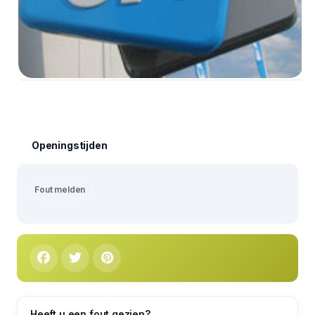
Openingstijden
Fout melden
Heeft u een fout gezien?