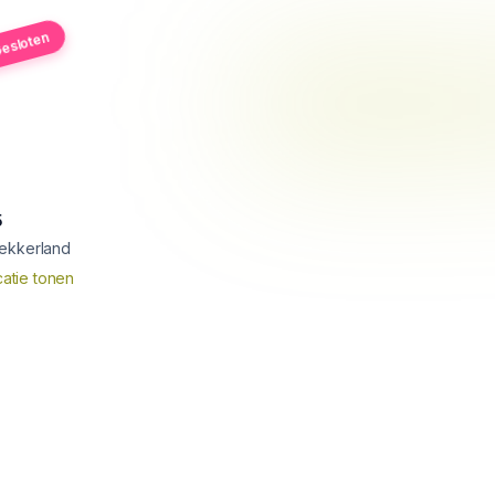
esloten
5
ekkerland
atie tonen