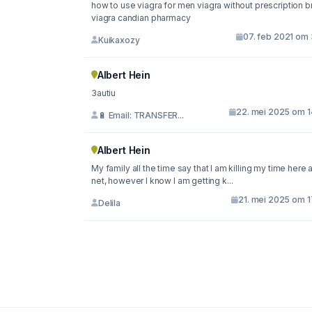
how to use viagra for men viagra without prescription 
viagra candian pharmacy
07. feb 2021 om 
Kuikaxozy
Albert Hein
3autiu
22. mei 2025 om 1
🔋 Email: TRANSFER...
Albert Hein
My family all the time say that I am killing my time here a
net, however I know I am getting k...
21. mei 2025 om 1
Delila