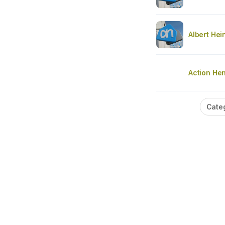
Albert Hei
Action He
Cate