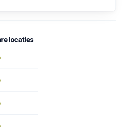
re locaties
n
n
n
n