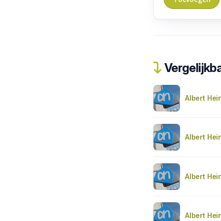
Vergelijkba
Albert Hei
Albert Hei
Albert Hei
Albert Hei