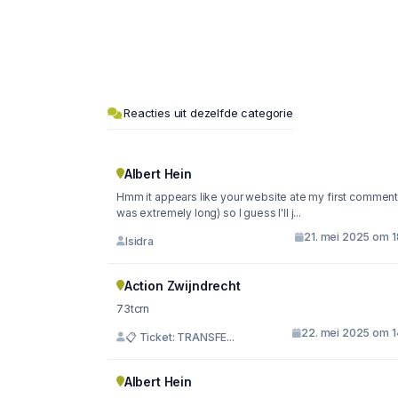
Reacties uit dezelfde categorie
Albert Hein
Hmm it appears like your website ate my first comment 
was extremely long) so I guess I'll j...
21. mei 2025 om 1
Isidra
Action Zwijndrecht
73tcrn
22. mei 2025 om 1
📋 Ticket: TRANSFE...
Albert Hein