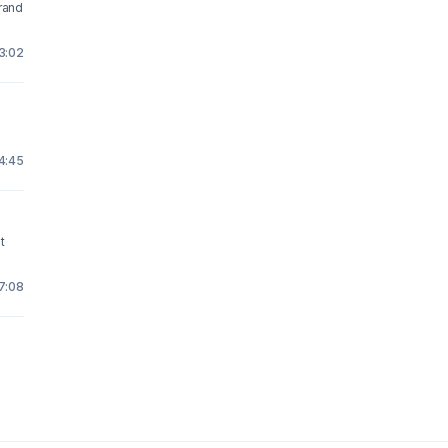
brand
3:02
4:45
t
7:08