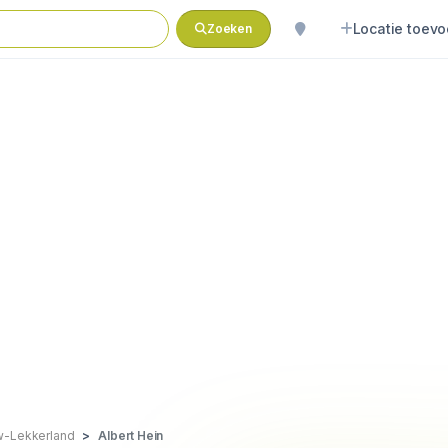
Locatie toev
Zoeken
w-Lekkerland
Albert Hein