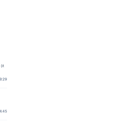
(it
8:29
4:45