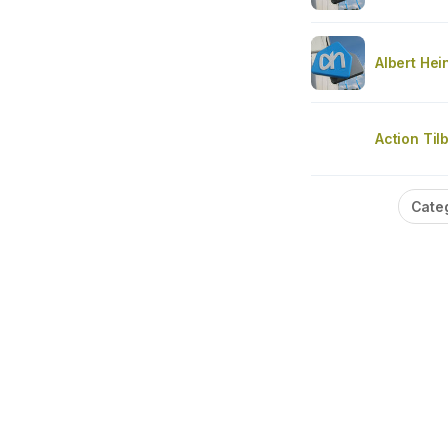
Albert Hei
Action Til
Cate