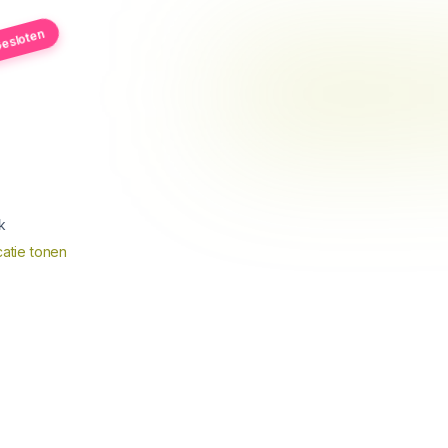
esloten
k
atie tonen