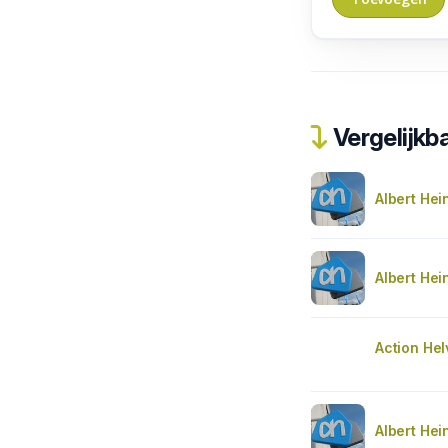
Vergelijkba
Albert Hei
Albert Hei
Action Hel
Albert Hei