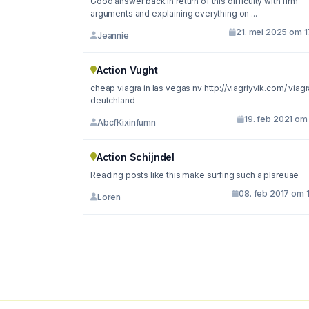
Good answer back in return of this difficulty with firm
arguments and explaining everything on ...
21. mei 2025 om 1
Jeannie
Action Vught
cheap viagra in las vegas nv http://viagriyvik.com/ viagra
deutchland
19. feb 2021 om
AbcfKixinfumn
Action Schijndel
Reading posts like this make surfing such a plsreuae
08. feb 2017 om 
Loren