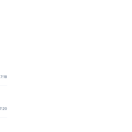
17:18
7:20