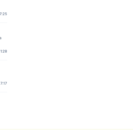
7:25
 1:28
17:17