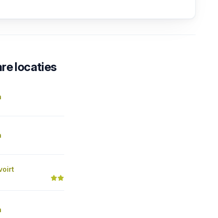
re locaties
n
n
voirt
n