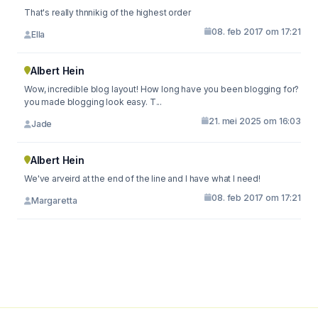
That's really thnnikig of the highest order
08. feb 2017 om 17:21
Ella
Albert Hein
Wow, incredible blog layout! How long have you been blogging for?
you made blogging look easy. T...
21. mei 2025 om 16:03
Jade
Albert Hein
We've arveird at the end of the line and I have what I need!
08. feb 2017 om 17:21
Margaretta