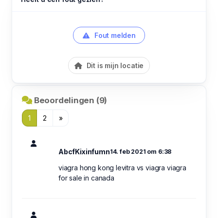
Fout melden
Dit is mijn locatie
Beoordelingen (9)
1
2
»
AbcfKixinfumn
14. feb 2021 om 6:38
viagra hong kong levitra vs viagra viagra
for sale in canada