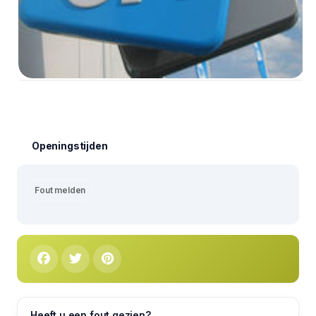
Openingstijden
Fout melden
Heeft u een fout gezien?