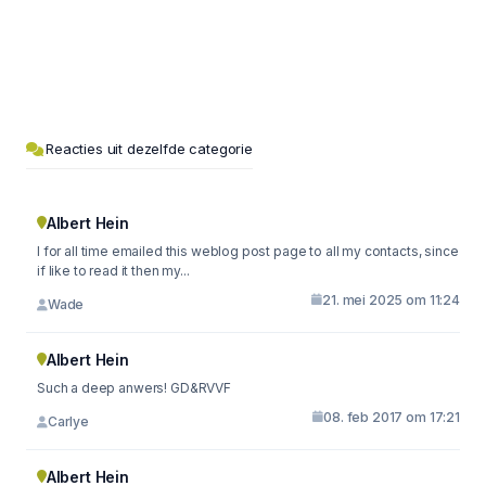
Reacties uit dezelfde categorie
Albert Hein
I for all time emailed this weblog post page to all my contacts, since
if like to read it then my...
21. mei 2025 om 11:24
Wade
Albert Hein
Such a deep anwers! GD&RVVF
08. feb 2017 om 17:21
Carlye
Albert Hein