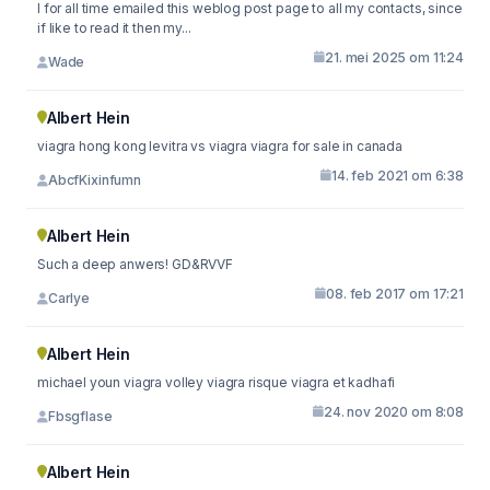
I for all time emailed this weblog post page to all my contacts, since
if like to read it then my...
21. mei 2025 om 11:24
Wade
Albert Hein
viagra hong kong levitra vs viagra viagra for sale in canada
14. feb 2021 om 6:38
AbcfKixinfumn
Albert Hein
Such a deep anwers! GD&RVVF
08. feb 2017 om 17:21
Carlye
Albert Hein
michael youn viagra volley viagra risque viagra et kadhafi
24. nov 2020 om 8:08
Fbsgflase
Albert Hein