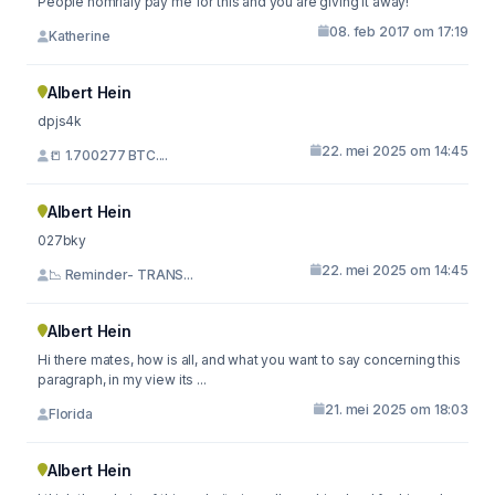
People nomrlaly pay me for this and you are giving it away!
08. feb 2017 om 17:19
Katherine
Albert Hein
dpjs4k
22. mei 2025 om 14:45
📒 1.700277 BTC....
Albert Hein
027bky
22. mei 2025 om 14:45
📉 Reminder- TRANS...
Albert Hein
Hi there mates, how is all, and what you want to say concerning this
paragraph, in my view its ...
21. mei 2025 om 18:03
Florida
Albert Hein