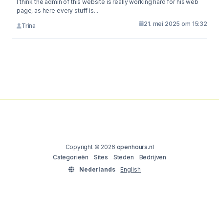
I think the admin of this website is really working hard for his web
page, as here every stuff is...
21. mei 2025 om 15:32
Trina
Copyright © 2026
openhours.nl
Categorieën
Sites
Steden
Bedrijven
Nederlands
English