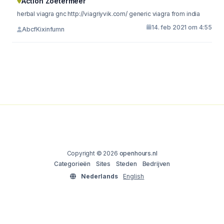
Action Zoetermeer
herbal viagra gnc http://viagriyvik.com/ generic viagra from india
14. feb 2021 om 4:55
AbcfKixinfumn
Copyright © 2026
openhours.nl
Categorieën
Sites
Steden
Bedrijven
Nederlands
English