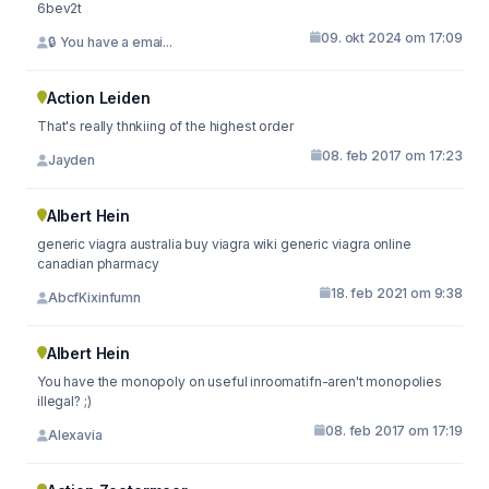
6bev2t
09. okt 2024 om 17:09
🔒 You have a emai...
Action Leiden
That's really thnkiing of the highest order
08. feb 2017 om 17:23
Jayden
Albert Hein
generic viagra australia buy viagra wiki generic viagra online
canadian pharmacy
18. feb 2021 om 9:38
AbcfKixinfumn
Albert Hein
You have the monopoly on useful inroomatifn-aren't monopolies
illegal? ;)
08. feb 2017 om 17:19
Alexavia