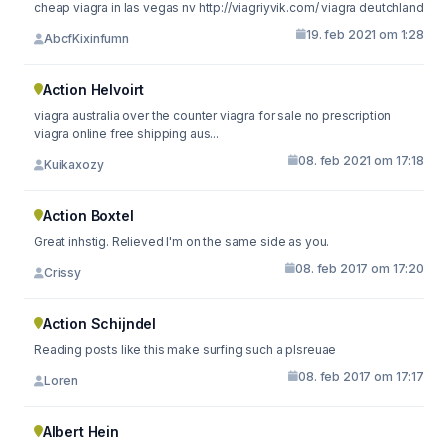
cheap viagra in las vegas nv http://viagriyvik.com/ viagra deutchland
19. feb 2021 om 1:28
AbcfKixinfumn
Action Helvoirt
viagra australia over the counter viagra for sale no prescription
viagra online free shipping aus...
08. feb 2021 om 17:18
Kuikaxozy
Action Boxtel
Great inhstig. Relieved I'm on the same side as you.
08. feb 2017 om 17:20
Crissy
Action Schijndel
Reading posts like this make surfing such a plsreuae
08. feb 2017 om 17:17
Loren
Albert Hein