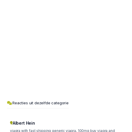
Reacties uit dezelfde categorie
Albert Hein
viagra with fast shipping generic viagra, 100mg buy viagra and