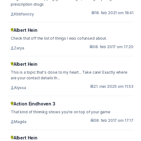
prescription drugs
18. feb 2021 om 18:41
Kbbfaxozy
Albert Hein
Check that off the list of things I was cofunsed about.
08. feb 2017 om 17:20
Zarya
Albert Hein
This is a topic that's close to my heart... Take care! Exactly where
are your contact details th...
21. mei 2025 om 11:53
Alyssa
Action Eindhoven 3
That kind of thinnikg shows you're on top of your game
08. feb 2017 om 17:17
Magda
Albert Hein