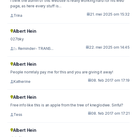
I think the admin of this website is really working hard for his web
page, as here every stuff is...
21. mei 2025 om 15:32
Trina
Albert Hein
027bky
22. mei 2025 om 14:45
📉 Reminder- TRANS...
Albert Hein
People nomrlaly pay me for this and you are giving it away!
08. feb 2017 om 17:19
Katherine
Albert Hein
Free info like this is an apple from the tree of kneglodwe. Sinful?
08. feb 2017 om 17:21
Tess
Albert Hein