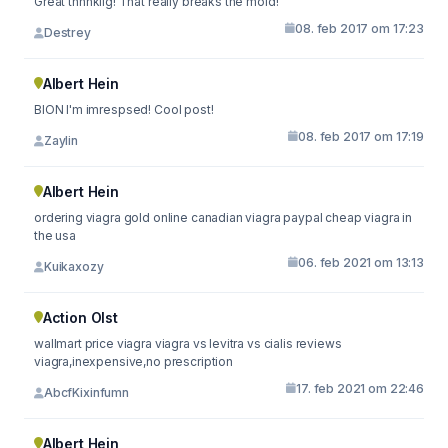
Great thnnkiig! That really breaks the mold!
08. feb 2017 om 17:23
Destrey
Albert Hein
BION I'm imrespsed! Cool post!
08. feb 2017 om 17:19
Zaylin
Albert Hein
ordering viagra gold online canadian viagra paypal cheap viagra in
the usa
06. feb 2021 om 13:13
Kuikaxozy
Action Olst
wallmart price viagra viagra vs levitra vs cialis reviews
viagra,inexpensive,no prescription
17. feb 2021 om 22:46
AbcfKixinfumn
Albert Hein