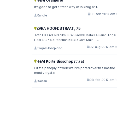
H&M Oranjerie
It's good to get a fresh way of loiknog at it.
08. feb 2017 om 
Rangle
ZARA HOOFDSTRAAT, 75
Toto HK Live Prediksi SGP Jadwal Data Keluaran Togel
Hasil SGP 4D Panduan Klik4D Cara Main T...
07. aug 2017 om 2
Togel Hongkong
H&M Korte Bisschopstraat
Of the panoply of website I've pored over this has the
most veryaitc.
08. feb 2017 om 1
Davian