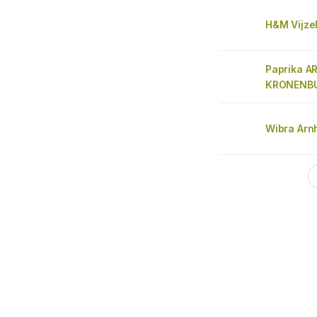
H&M Vijzel
Paprika 
KRONENB
Wibra Arn