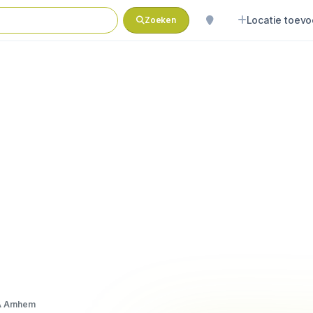
Locatie toev
Zoeken
 Arnhem