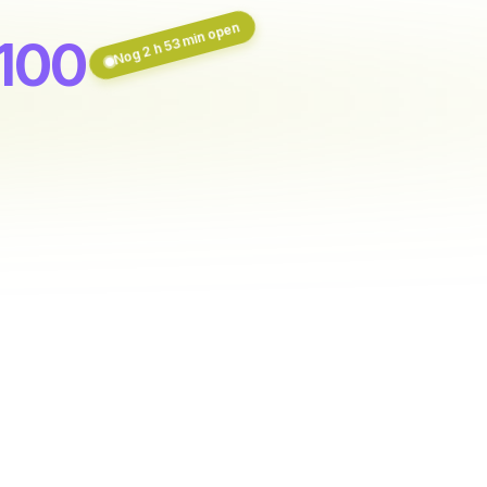
Nog 2 h 53 min open
 100