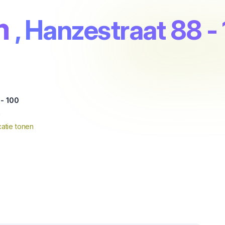
m
, Hanzestraat 88 -
 - 100
m
atie tonen