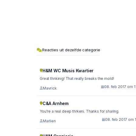
Reacties uit dezelfde categorie
H&M WC Musis Kwartier
Great thnkinig! That really breaks the mold!
08. feb 2017 om 1
Mavrick
C&A Arnhem
You're a real deep thrkeni. Thanks for sharing.
08. feb 2017 om 
Marlien