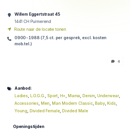
Willem Eggertstraat 45
1441
CH Purmerend
Route naar de locatie tonen
0900-1988 (7,5 ct. per gesprek, excl. kosten
mob.tel.)
4
Aanbod:
Ladies
,
L.O.G.G.
,
Sport
,
H+
,
Mama
,
Denim
,
Underwear
,
Accessories
,
Men
,
Man Modern Classic
,
Baby
,
Kids
,
Young
,
Divided Female
,
Divided Male
Openingstijden