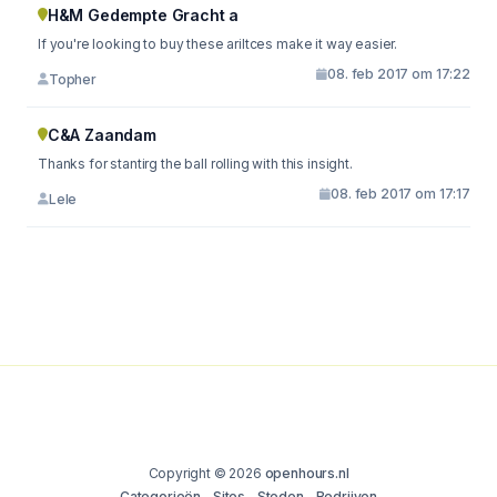
H&M Gedempte Gracht a
If you're looking to buy these ariltces make it way easier.
08. feb 2017 om 17:22
Topher
C&A Zaandam
Thanks for stantirg the ball rolling with this insight.
08. feb 2017 om 17:17
Lele
Copyright © 2026
openhours.nl
Categorieën
Sites
Steden
Bedrijven