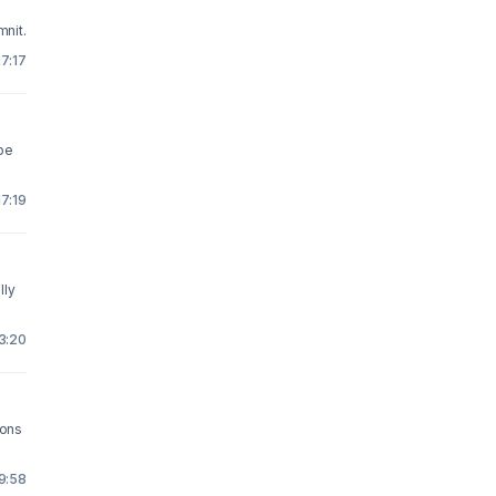
mnit.
17:17
 be
17:19
lly
3:20
ions
9:58