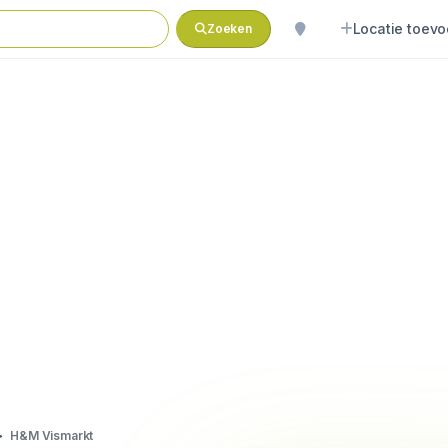
Locatie toev
Zoeken
H&M Vismarkt