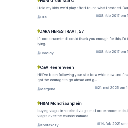
H&M Grote Markt
I told my kids we'd play after I found what I nedeed. Da
08. feb 2017 om 
Ellie
ZARA HERESTRAAT, 57
If I coeainucmtmd I could thank you enough for this, I'd
lying.
08. feb 2017 om 
Chacidy
C&A Heerenveen
Hi! I've been following your site for a while now and fina
got the courage to go ahead and g...
21. mei 2025 om 1
Margene
H&M Mondriaanplein
buying viagra in n ireland viagra mail order recomendat
viagra over the counter canada
14. feb 2021 om 
Kbbfaxozy