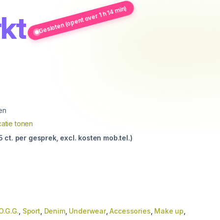
Gesloten (opent over 1 h 14 min)
kt
en
atie tonen
ct. per gesprek, excl. kosten mob.tel.)
O.G.G.
,
Sport
,
Denim
,
Underwear
,
Accessories
,
Make up
,