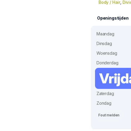
Body / Hair
,
Div
Openingstijden
Maandag
Dinsdag
Woensdag
Donderdag
Vrij
Zaterdag
Zondag
Fout melden