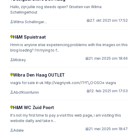
Hallo, zijn jullie nog steeds open? Groeten van Wilma
Schellingerhout
27. okt 2021 om 17:52
Wilma Schellinger...
H&M Spuistraat
Hmm is anyone else experiencing problems with the images on this
blog loading? I'm trying to f...
21. mei 2025 om 18:46
Mickey
Wibra Den Haag OUTLET
viagra for sale in uk http://viagriyvik.com/ П†П„О·ОЅО± viagra
12. feb 2021 om 17:03
AbcfKixinfumn
H&M WC Zuid Poort
It's not my first time to pay a visit this web page, i am visiting this
website dailly and take n...
21. mei 2025 om 18:47
Adele