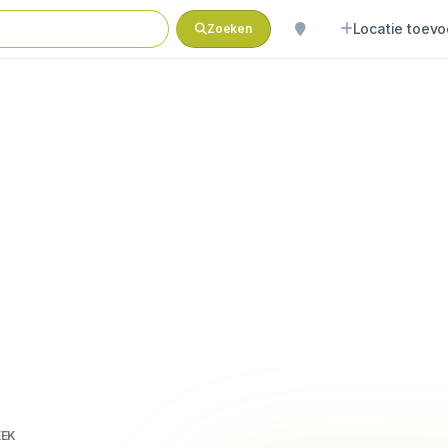
Locatie toev
Zoeken
EEK