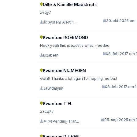
Dille & Kamille Maastricht
xvqyt1
30. okt 2025 om 
📀 System Alert; 1...
Kwantum ROERMOND
Heck yeah this is excatly what I needed.
08. feb 2017 om 
Lizabeth
Kwantum NIJMEGEN
Got it! Thanks a lot again for hepling me out!
08. feb 2017 om 1
Jaundalynn
Kwantum TIEL
a3cq7s
05. sep 2025 om 1
🔎 ✉️ Pending Tran...
Kwantum DUIVEN