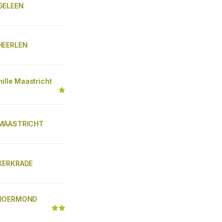
GELEEN
HEERLEN
mille Maastricht
MAASTRICHT
KERKRADE
 ROERMOND