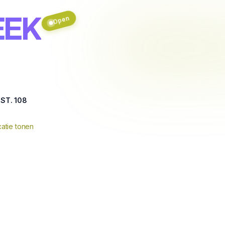
EEK
Open
ST. 108
atie tonen