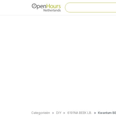
Categorieën
DIY
6191NA BEEK LB.
Kwantum B