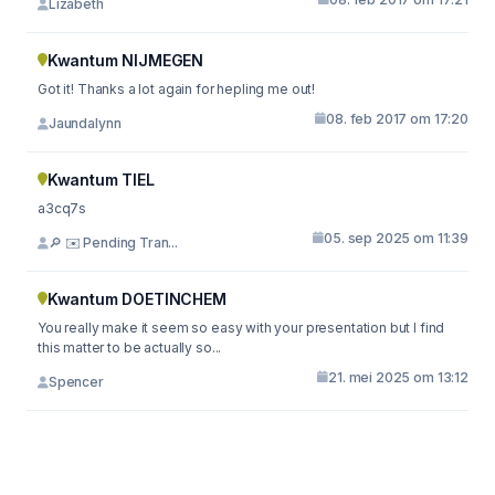
Lizabeth
Kwantum NIJMEGEN
Got it! Thanks a lot again for hepling me out!
08. feb 2017 om 17:20
Jaundalynn
Kwantum TIEL
a3cq7s
05. sep 2025 om 11:39
🔎 ✉️ Pending Tran...
Kwantum DOETINCHEM
You really make it seem so easy with your presentation but I find
this matter to be actually so...
21. mei 2025 om 13:12
Spencer