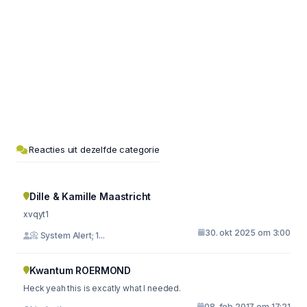
Reacties uit dezelfde categorie
Dille & Kamille Maastricht
xvqyt1
30. okt 2025 om 3:00
📀 System Alert; 1...
Kwantum ROERMOND
Heck yeah this is excatly what I needed.
08. feb 2017 om 17:21