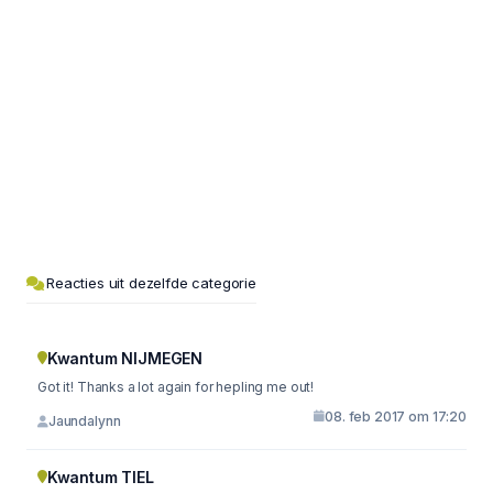
Reacties uit dezelfde categorie
Kwantum NIJMEGEN
Got it! Thanks a lot again for hepling me out!
08. feb 2017 om 17:20
Jaundalynn
Kwantum TIEL