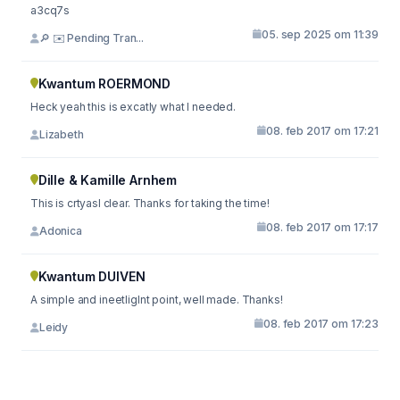
a3cq7s
05. sep 2025 om 11:39
🔎 ✉️ Pending Tran...
Kwantum ROERMOND
Heck yeah this is excatly what I needed.
08. feb 2017 om 17:21
Lizabeth
Dille & Kamille Arnhem
This is crtyasl clear. Thanks for taking the time!
08. feb 2017 om 17:17
Adonica
Kwantum DUIVEN
A simple and ineetliglnt point, well made. Thanks!
08. feb 2017 om 17:23
Leidy