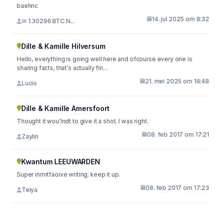
baehnc
14. jul 2025 om 8:32
✉ 1.30296 BTC.N...
Dille & Kamille Hilversum
Hello, everything is going well here and ofcourse every one is
sharing facts, that's actually fin...
21. mei 2025 om 16:48
Lucio
Dille & Kamille Amersfoort
Thought it wou'lndt to give it a shot. I was right.
08. feb 2017 om 17:21
Zaylin
Kwantum LEEUWARDEN
Super inmrtfaoive writing; keep it up.
08. feb 2017 om 17:23
Teiya