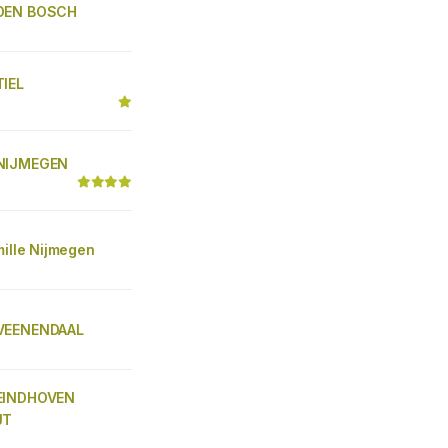
DEN BOSCH
IEL
NIJMEGEN
mille Nijmegen
VEENENDAAL
EINDHOVEN
JT