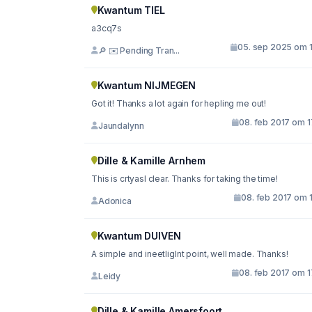
Kwantum TIEL
a3cq7s
05. sep 2025 om 1
🔎 ✉️ Pending Tran...
Kwantum NIJMEGEN
Got it! Thanks a lot again for hepling me out!
08. feb 2017 om 1
Jaundalynn
Dille & Kamille Arnhem
This is crtyasl clear. Thanks for taking the time!
08. feb 2017 om 
Adonica
Kwantum DUIVEN
A simple and ineetliglnt point, well made. Thanks!
08. feb 2017 om 1
Leidy
Dille & Kamille Amersfoort