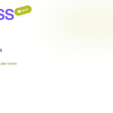
SS
Open
3
atie tonen