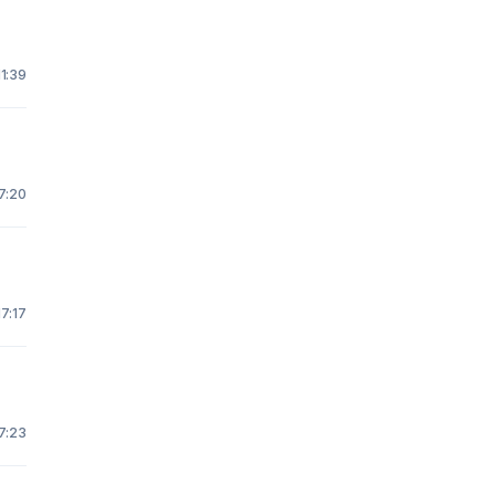
1:39
7:20
17:17
7:23