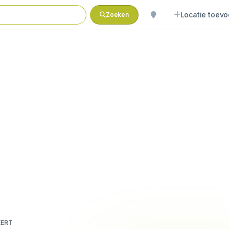
Locatie toev
Zoeken
EERT