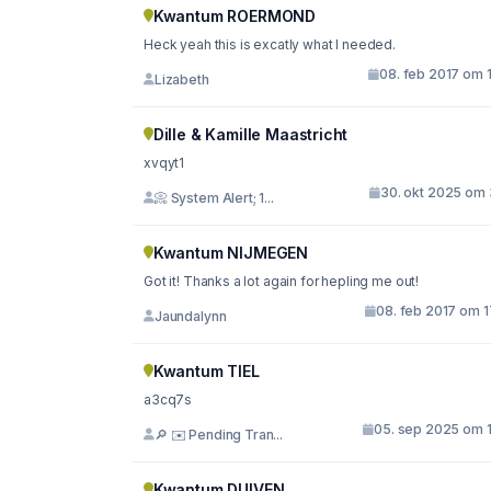
Kwantum ROERMOND
Heck yeah this is excatly what I needed.
08. feb 2017 om 
Lizabeth
Dille & Kamille Maastricht
xvqyt1
30. okt 2025 om 
📀 System Alert; 1...
Kwantum NIJMEGEN
Got it! Thanks a lot again for hepling me out!
08. feb 2017 om 1
Jaundalynn
Kwantum TIEL
a3cq7s
05. sep 2025 om 1
🔎 ✉️ Pending Tran...
Kwantum DUIVEN