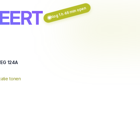
Nog 1 h 46 min open
EERT
EG 124A
atie tonen