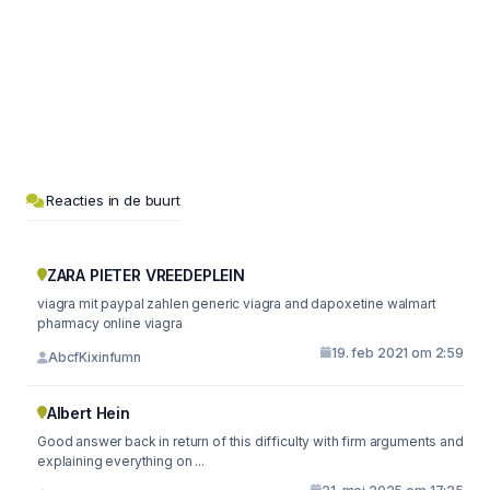
Reacties in de buurt
ZARA PIETER VREEDEPLEIN
viagra mit paypal zahlen generic viagra and dapoxetine walmart
pharmacy online viagra
19. feb 2021 om 2:59
AbcfKixinfumn
Albert Hein
Good answer back in return of this difficulty with firm arguments and
explaining everything on ...