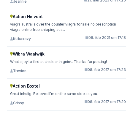
21. mei 2025 om 17:25
Jeannie
Action Helvoirt
viagra australia over the counter viagra for sale no prescription
viagra online free shipping aus...
08. feb 2021 om 17:18
Kuikaxozy
Wibra Waalwijk
What a joy to find such clear thignink. Thanks for posting!
08. feb 2017 om 17:23
Trevion
Action Boxtel
Great inhstig. Relieved I'm on the same side as you.
08. feb 2017 om 17:20
Crissy