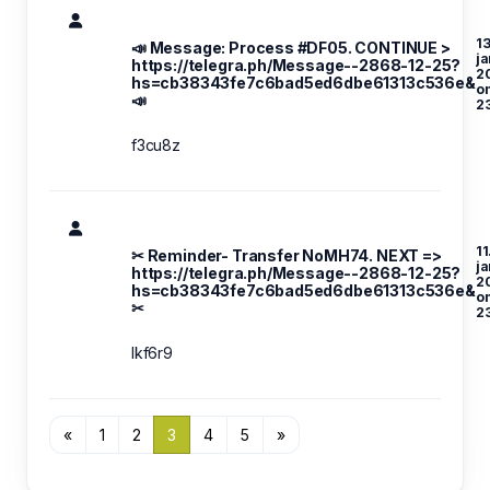
13
📣 Message: Process #DF05. CONTINUE >
ja
https://telegra.ph/Message--2868-12-25?
2
hs=cb38343fe7c6bad5ed6dbe61313c536e&
o
📣
2
f3cu8z
11
✂ Reminder- Transfer NoMH74. NEXT =>
ja
https://telegra.ph/Message--2868-12-25?
2
hs=cb38343fe7c6bad5ed6dbe61313c536e&
o
✂
2
lkf6r9
«
1
2
3
4
5
»