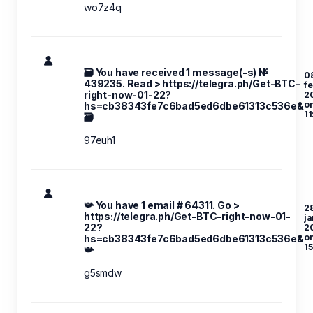
wo7z4q
🗃 You have received 1 message(-s) №
0
439235. Read > https://telegra.ph/Get-BTC-
f
right-now-01-22?
2
o
hs=cb38343fe7c6bad5ed6dbe61313c536e&
11
🗃
97euh1
📯 You have 1 email # 64311. Go >
28
https://telegra.ph/Get-BTC-right-now-01-
ja
22?
2
o
hs=cb38343fe7c6bad5ed6dbe61313c536e&
15
📯
g5smdw