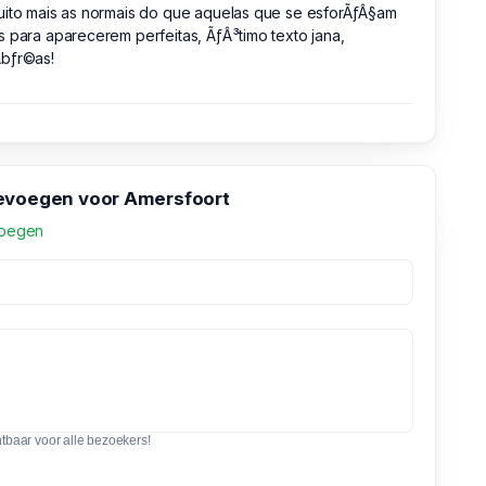
uito mais as normais do que aquelas que se esforÃƒÂ§am
 para aparecerem perfeitas, ÃƒÂ³timo texto jana,
bƒr©as!
evoegen voor Amersfoort
voegen
htbaar voor alle bezoekers!