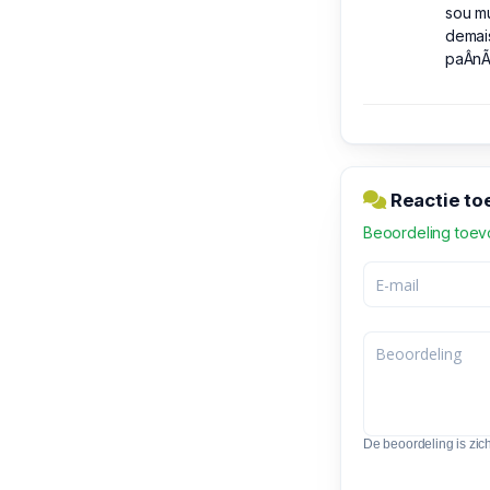
sou m
demais
paÂnÃ
Reactie to
Beoordeling toe
De beoordeling is zic