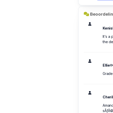
Beoordelin
Kenis
It's a
the de
Ellie
0
Grade 
Cheri
Amanda
sÃƒÂ©