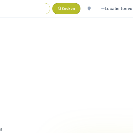
Locatie toev
Zoeken
rt