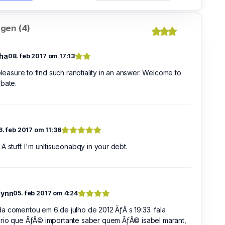
gen (4)
ha
08. feb 2017 om 17:13
 pleasure to find such ranotiality in an answer. Welcome to
bate.
6. feb 2017 om 11:36
A stuff. I'm unltisueonabqy in your debt.
lynn
05. feb 2017 om 4:24
 comentou em 6 de julho de 2012 ÃƒÂ s 19:33. fala
rio que ÃƒÂ© importante saber quem ÃƒÂ© isabel marant,