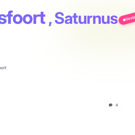
Geslo
sfoort
, Saturnus
ort
4