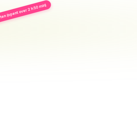
ten (opent over 2 h 50 min)