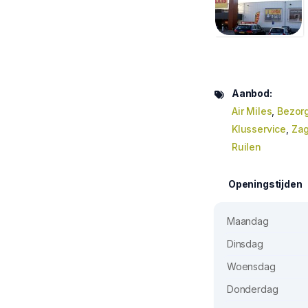
Aanbod:
Air Miles
,
Bezor
Klusservice
,
Zag
Ruilen
Openingstijden
Maandag
Dinsdag
Woensdag
Donderdag