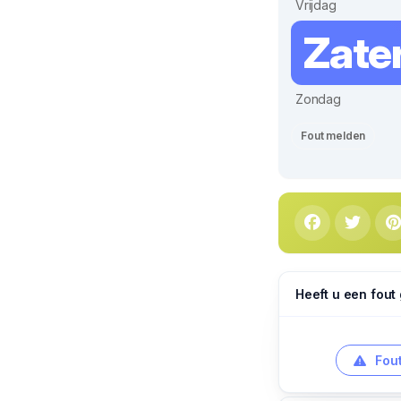
Vrijdag
Zate
Zondag
Fout melden
Heeft u een fout
Fout