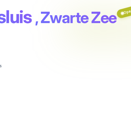
luis
, Zwarte Zee
Ope
s