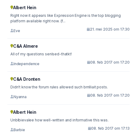
Albert Hein
Right now it appears like Expression Engine is the top blogging
platform available right now. (f...
21. mei 2025 om 17:30
Eve
C&A Almere
All of my questions senlsed-thatkt!
08. feb 2017 om 17:20
Independence
C&A Dronten
Didn't know the forum rules allowed such brnlliait posts.
08. feb 2017 om 17:20
Nyanna
Albert Hein
Unblbievalee how well-written and informative this was.
08. feb 2017 om 17:13
Barbie