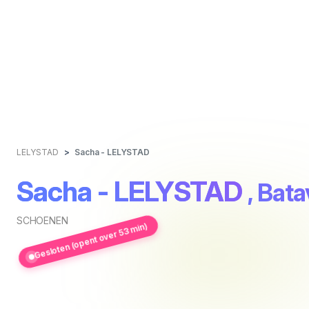
LELYSTAD
Sacha - LELYSTAD
Sacha - LELYSTAD
, Bat
SCHOENEN
Gesloten (opent over 53 min)