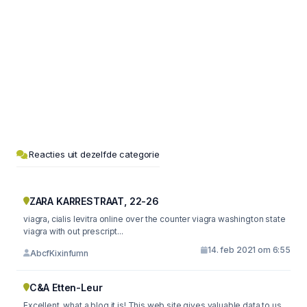
Reacties uit dezelfde categorie
ZARA KARRESTRAAT, 22-26
viagra, cialis levitra online over the counter viagra washington state
viagra with out prescript...
14. feb 2021 om 6:55
AbcfKixinfumn
C&A Etten-Leur
Excellent, what a blog it is! This web site gives valuable data to us,