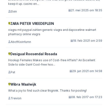
keep it up. casino en...
21. mei 2025 om 18:35
Elvin
ZARA PIETER VREEDEPLEIN
viagra mit paypal zahlen generic viagra and dapoxetine walmart
pharmacy online viagra
19. feb 2021 om 2:59
AbcfKixinfumn
Desigual Roosendal Rosada
Hookup Females Makes use of Cost-free Affairs? An Excellent
Side to side Gain! Cost-free hoo...
29. jun 2021 om 14:58
Pat
Wibra Waalwijk
What a joy to find such clear thignink. Thanks for posting!
08. feb 2017 om 17:23
Trevion