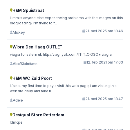
H&M Spuistraat
Hmm is anyone else experiencing problems with the images on this
blog loading? I'm trying to f...
21. mei 2025 om 18:46
Mickey
Wibra Den Haag OUTLET
viagra for sale in uk http://viagriyvik.com/ П†П„О·ОЅО± viagra
12. feb 2021 om 17:03
AbcfKixinfumn
H&M WC Zuid Poort
It's not my first time to pay a visit this web page, i am visiting this
website dailly and take n...
21. mei 2025 om 18:47
Adele
Desigual Store Rotterdam
ldmcpe