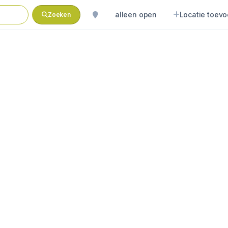
alleen open
Locatie toev
Zoeken