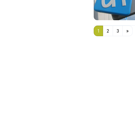
1
2
3
»