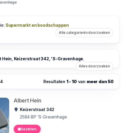
ravenhage
ie:
Supermarkt en boodschappen
Alle categorieën doorzoeken
t Hein, Keizerstraat 342, 'S-Gravenhage
.
Alles doorzoeken
54
Resultaten
1 - 10
van
meer dan 50
Albert Hein
Keizerstraat 342
2584 BP
'S-Gravenhage
Gesloten