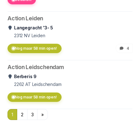
Action Leiden
Langegracht '3- 5
2312 NV
Leiden
Nog maar 58 min open!
4
Action Leidschendam
Berberis 9
2262 AT
Leidschendam
Nog maar 58 min open!
1
2
3
»