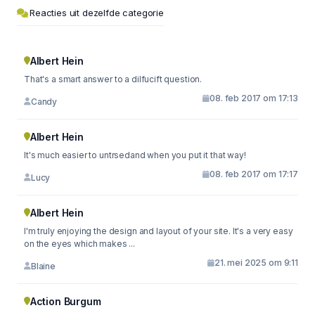
Reacties uit dezelfde categorie
Albert Hein
That's a smart answer to a dilfucift question.
08. feb 2017 om 17:13
Candy
Albert Hein
It's much easier to untrsedand when you put it that way!
08. feb 2017 om 17:17
Lucy
Albert Hein
I'm truly enjoying the design and layout of your site. It's a very easy
on the eyes which makes ...
21. mei 2025 om 9:11
Blaine
Action Burgum