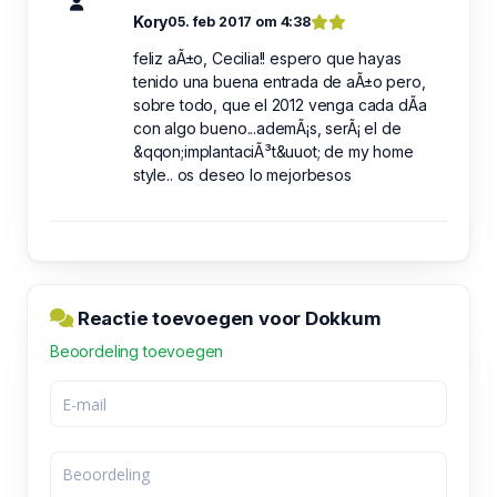
Kory
05. feb 2017 om 4:38
feliz aÃ±o, Cecilia!! espero que hayas
tenido una buena entrada de aÃ±o pero,
sobre todo, que el 2012 venga cada dÃ­a
con algo bueno...ademÃ¡s, serÃ¡ el de
&qqon;implantaciÃ³t&uuot; de my home
style.. os deseo lo mejorbesos
Reactie toevoegen voor Dokkum
Beoordeling toevoegen