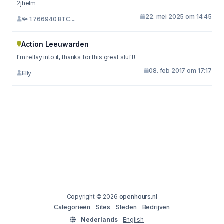
2jhelm
22. mei 2025 om 14:45
📯 1.766940 BTC....
Action Leeuwarden
I'm rellay into it, thanks for this great stuff!
08. feb 2017 om 17:17
Elly
Copyright © 2026
openhours.nl
Categorieën
Sites
Steden
Bedrijven
Nederlands
English