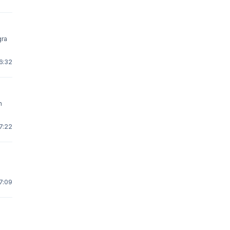
gra
16:32
h
7:22
7:09