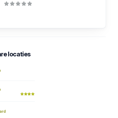
re locaties
n
n
tard