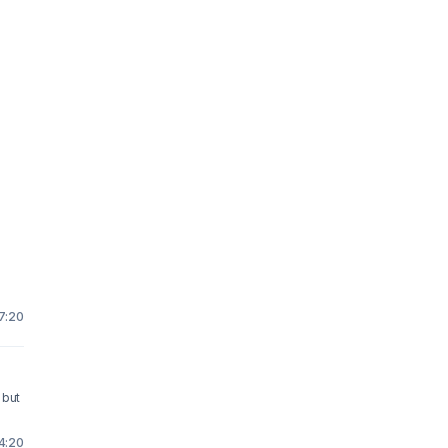
7:20
 but
4:20