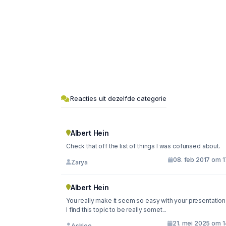
Reacties uit dezelfde categorie
Albert Hein
Check that off the list of things I was cofunsed about.
08. feb 2017 om 1
Zarya
Albert Hein
You really make it seem so easy with your presentation
I find this topic to be really somet...
21. mei 2025 om 1
Ashlee