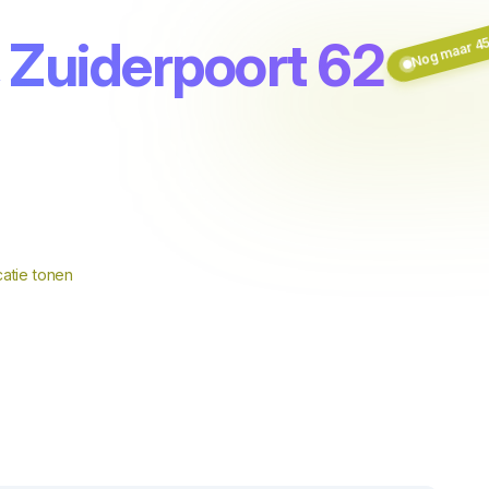
Nog maar 45
, Zuiderpoort 62
atie tonen