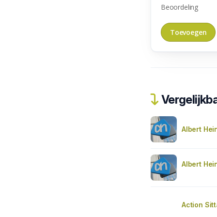
Beoordeling
Vergelijkba
Albert Hei
Albert Hei
Action Sit