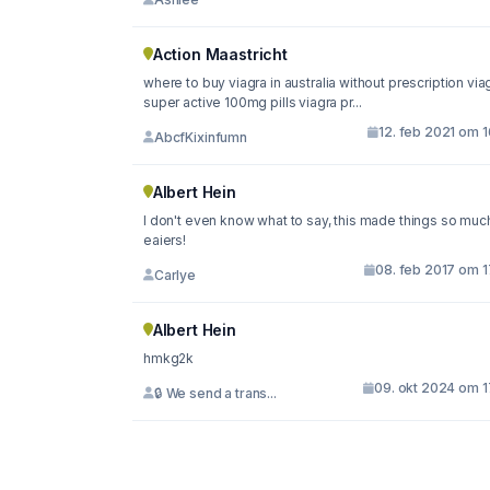
Action Maastricht
where to buy viagra in australia without prescription via
super active 100mg pills viagra pr...
12. feb 2021 om 
AbcfKixinfumn
Albert Hein
I don't even know what to say, this made things so muc
eaiers!
08. feb 2017 om 1
Carlye
Albert Hein
hmkg2k
09. okt 2024 om 1
🔒 We send a trans...