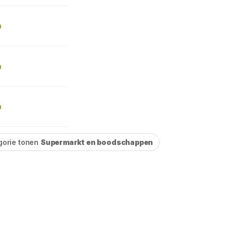
n
n
n
gorie tonen
Supermarkt en boodschappen