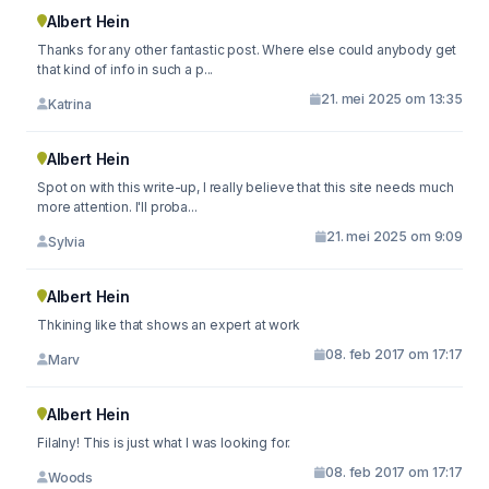
Albert Hein
Thanks for any other fantastic post. Where else could anybody get
that kind of info in such a p...
21. mei 2025 om 13:35
Katrina
Albert Hein
Spot on with this write-up, I really believe that this site needs much
more attention. I'll proba...
21. mei 2025 om 9:09
Sylvia
Albert Hein
Thkining like that shows an expert at work
08. feb 2017 om 17:17
Marv
Albert Hein
Filalny! This is just what I was looking for.
08. feb 2017 om 17:17
Woods