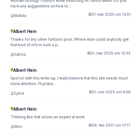
Wonderful blog! I found it while searching on Yahoo News. Do you
have any suggestions on how to ...
21. mei 2025 om 13:51
Matilda
Albert Hein
Thanks for any other fantastic post. Where else could anybody get
that kind of info in such a p...
21. mei 2025 om 13:35
Katrina
Albert Hein
Spot on with this write-up, I really believe that this site needs much
more attention. I'll proba...
21. mei 2025 om 9:09
Sylvia
Albert Hein
Thkining like that shows an expert at work
08. feb 2017 om 17:17
Marv