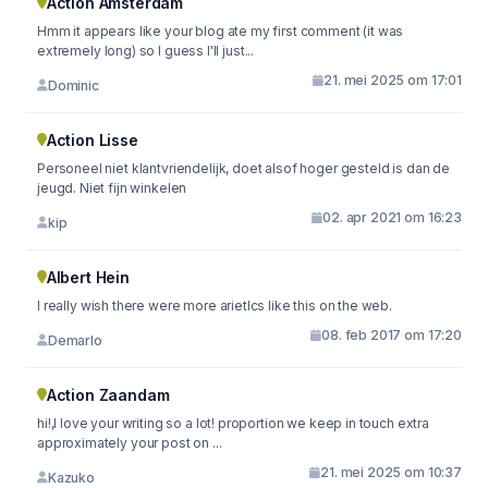
Action Amsterdam
Hmm it appears like your blog ate my first comment (it was
extremely long) so I guess I'll just...
21. mei 2025 om 17:01
Dominic
Action Lisse
Personeel niet klantvriendelijk, doet alsof hoger gesteld is dan de
jeugd. Niet fijn winkelen
02. apr 2021 om 16:23
kip
Albert Hein
I really wish there were more arietlcs like this on the web.
08. feb 2017 om 17:20
Demarlo
Action Zaandam
hi!,I love your writing so a lot! proportion we keep in touch extra
approximately your post on ...
21. mei 2025 om 10:37
Kazuko