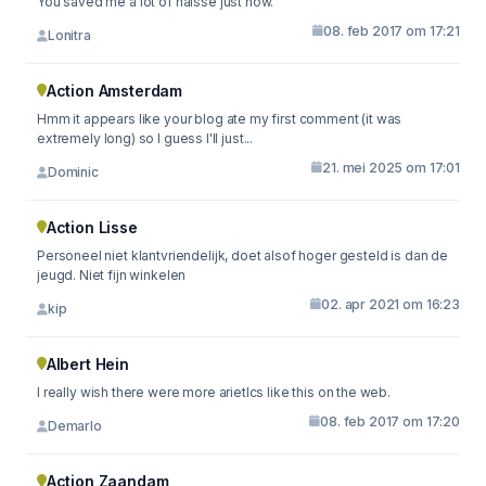
You saved me a lot of halsse just now.
08. feb 2017 om 17:21
Lonitra
Action Amsterdam
Hmm it appears like your blog ate my first comment (it was
extremely long) so I guess I'll just...
21. mei 2025 om 17:01
Dominic
Action Lisse
Personeel niet klantvriendelijk, doet alsof hoger gesteld is dan de
jeugd. Niet fijn winkelen
02. apr 2021 om 16:23
kip
Albert Hein
I really wish there were more arietlcs like this on the web.
08. feb 2017 om 17:20
Demarlo
Action Zaandam