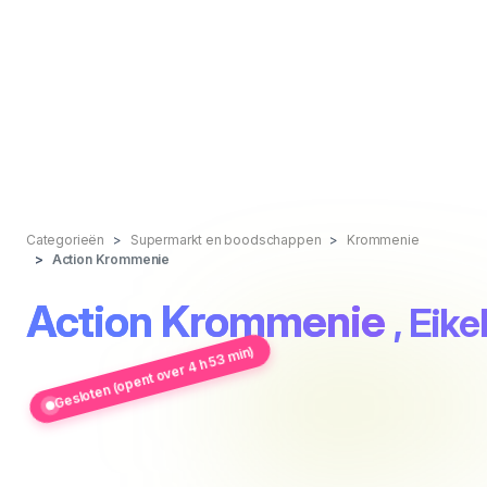
Categorieën
Supermarkt en boodschappen
Krommenie
Action Krommenie
Action Krommenie
, Eik
Gesloten (opent over 4 h 53 min)