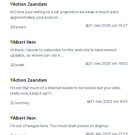
Action Zaandam
hi!,I love your writing so a lot! proportion we keep in touch extra
approximately your post on ...
21. mei 2025 om 10:37
Kazuko
Albert Hein
Hi there, I desire to subscribe for this web site to take newest
updates, so where can i do it ...
21. mei 2025 om 19:02
Dewitt
Action Zaandam
I’m not that much of a internet reader to be honest but your sites
really nice, keep it up! I'l...
21. mei 2025 om 9:55
Courtney
Albert Hein
I'm out of league here. Too much brain power on diaplsy!
08. feb 2017 om 17:23