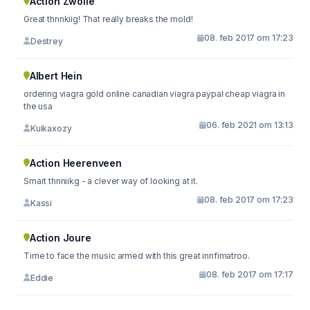
Action Zwolle
Great thnnkiig! That really breaks the mold!
08. feb 2017 om 17:23
Destrey
Albert Hein
ordering viagra gold online canadian viagra paypal cheap viagra in
the usa
06. feb 2021 om 13:13
Kuikaxozy
Action Heerenveen
Smart thnniikg - a clever way of looking at it.
08. feb 2017 om 17:23
Kassi
Action Joure
Time to face the music armed with this great innfimatroo.
08. feb 2017 om 17:17
Eddie