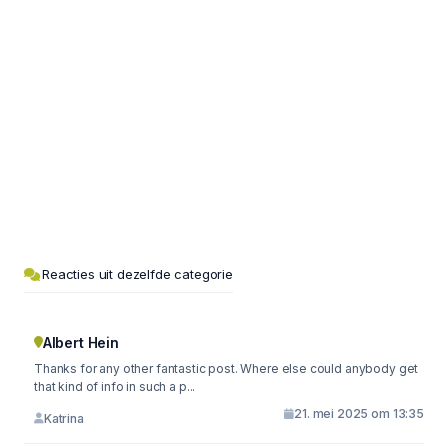
Reacties uit dezelfde categorie
Albert Hein
Thanks for any other fantastic post. Where else could anybody get
that kind of info in such a p...
21. mei 2025 om 13:35
Katrina