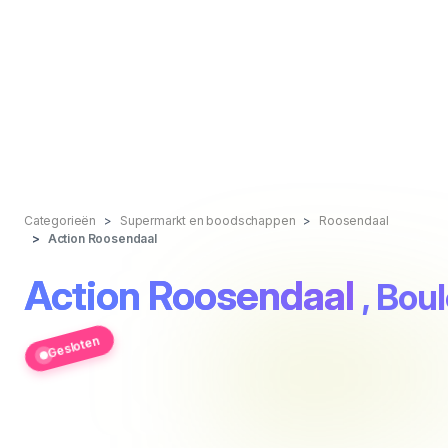
Categorieën
Supermarkt en boodschappen
Roosendaal
Action Roosendaal
Action Roosendaal
, Bou
Gesloten