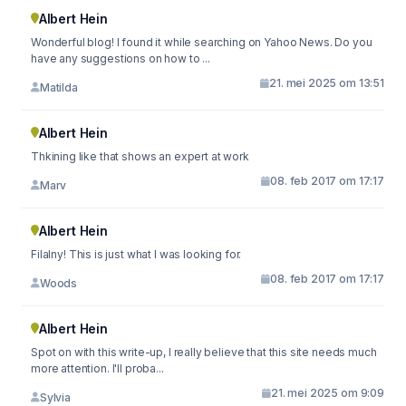
Albert Hein
Wonderful blog! I found it while searching on Yahoo News. Do you
have any suggestions on how to ...
21. mei 2025 om 13:51
Matilda
Albert Hein
Thkining like that shows an expert at work
08. feb 2017 om 17:17
Marv
Albert Hein
Filalny! This is just what I was looking for.
08. feb 2017 om 17:17
Woods
Albert Hein
Spot on with this write-up, I really believe that this site needs much
more attention. I'll proba...
21. mei 2025 om 9:09
Sylvia