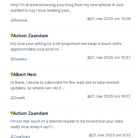
Hey! I'm at work browsing your blog from my new iphone 4! Just
wanted to say I love reading your...
21. mei 2025 om 15:08
Roscoe
Action Zaandam
hi!,I love your writing so a lot! proportion we keep in touch extra
approximately your post on ...
21. mei 2025 om 10:37
Kazuko
Albert Hein
Hi there, I desire to subscribe for this web site to take newest
updates, so where can i do it ...
21. mei 2025 om 19:02
Dewitt
Action Zaandam
I’m not that much of a internet reader to be honest but your sites
really nice, keep it up! I'l...
21. mei 2025 om 9:55
Courtney