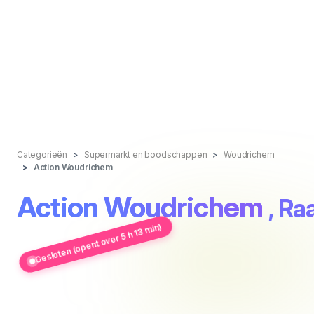
Categorieën
Supermarkt en boodschappen
Woudrichem
Action Woudrichem
Action Woudrichem
, Ra
Gesloten (opent over 5 h 13 min)