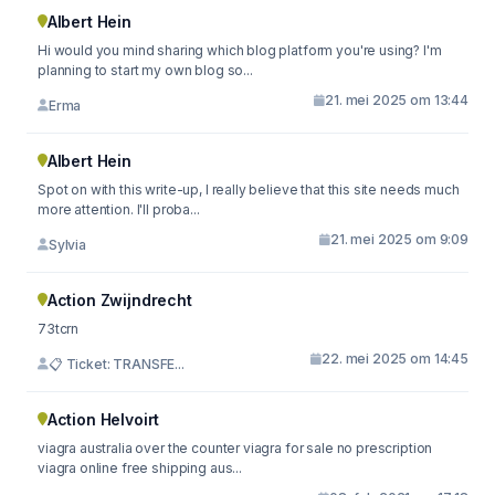
Albert Hein
Hi would you mind sharing which blog platform you're using? I'm
planning to start my own blog so...
21. mei 2025 om 13:44
Erma
Albert Hein
Spot on with this write-up, I really believe that this site needs much
more attention. I'll proba...
21. mei 2025 om 9:09
Sylvia
Action Zwijndrecht
73tcrn
22. mei 2025 om 14:45
📋 Ticket: TRANSFE...
Action Helvoirt
viagra australia over the counter viagra for sale no prescription
viagra online free shipping aus...