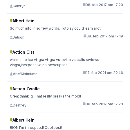
08. feb 2017 om 17:20
Kamryn
Albert Hein
So much info in so few words. Totolsy could learn a lot.
08. feb 2017 om 17:19
Jetson
Action Olst
wallmart price viagra viagra vs levitra vs cialis reviews
viagra,inexpensive,no prescription
17. feb 2021 om 22:46
AbcfKixinfumn
Action Zwolle
Great thnnkiig! That really breaks the mold!
08. feb 2017 om 17:23
Destrey
Albert Hein
BION I'm imrespsed! Cool post!