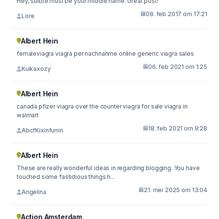
Hey, sulbte must be your middle name. Great post!
08. feb 2017 om 17:21
Lore
Albert Hein
femaleviagra viagra per nachnahme online generic viagra sales
06. feb 2021 om 1:25
Kuikaxozy
Albert Hein
canada pfizer viagra over the counter viagra for sale viagra in
walmart
18. feb 2021 om 9:28
AbcfKixinfumn
Albert Hein
These are really wonderful ideas in regarding blogging. You have
touched some fastidious things h...
21. mei 2025 om 13:04
Angelina
Action Amsterdam