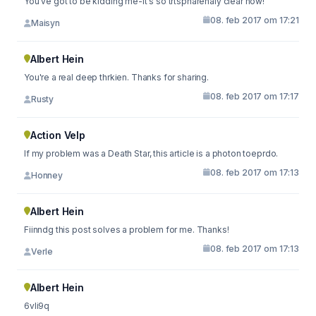
You've got to be kidding me-it's so trtspnarenaly clear now!
08. feb 2017 om 17:21
Maisyn
Albert Hein
You're a real deep thrkien. Thanks for sharing.
08. feb 2017 om 17:17
Rusty
Action Velp
If my problem was a Death Star, this article is a photon toeprdo.
08. feb 2017 om 17:13
Honney
Albert Hein
Fiinndg this post solves a problem for me. Thanks!
08. feb 2017 om 17:13
Verle
Albert Hein
6vli9q